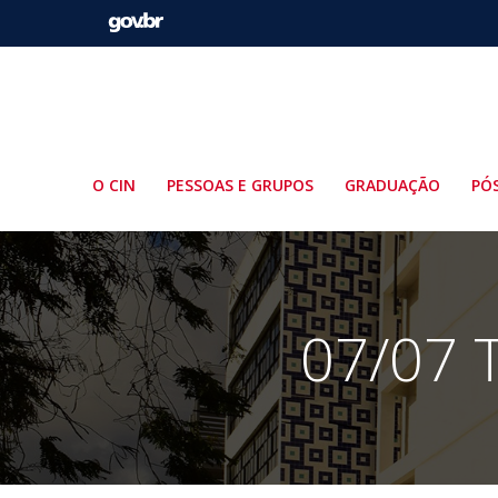
Pular
para
o
conteúdo
O CIN
PESSOAS E GRUPOS
GRADUAÇÃO
PÓ
07/07 