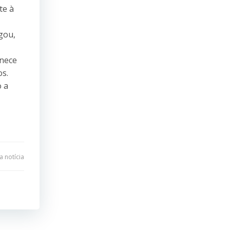
te à
gou,
rnece
os.
o a
 notícia