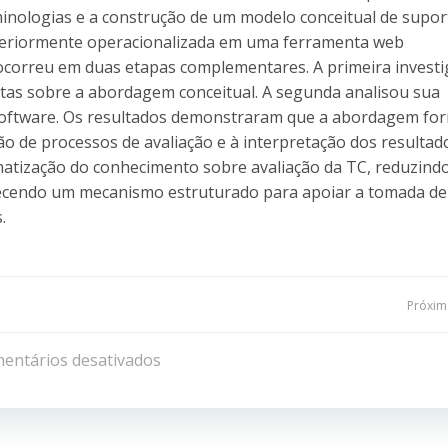
minologias e a construção de um modelo conceitual de supor
steriormente operacionalizada em uma ferramenta web
ocorreu em duas etapas complementares. A primeira investi
istas sobre a abordagem conceitual. A segunda analisou sua
e software. Os resultados demonstraram que a abordagem fo
ção de processos de avaliação e à interpretação dos resultad
ematização do conhecimento sobre avaliação da TC, reduzind
recendo um mecanismo estruturado para apoiar a tomada de
.
Navegação
Próxima
de
entários desativados
Post