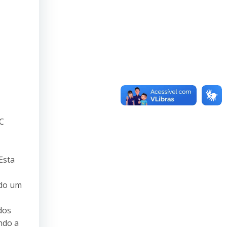
TC
Esta
ado um
dos
ndo a