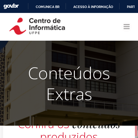
COMUNICA BR
ACESSO À INFORMAÇÃO
PARTI
Pular
IR
para
PARA
o
O
conteúdo
CONTEÚDO
Conteúdos
Extras
conteúdos
Confira os
produzidos