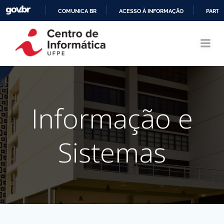
COMUNICA BR
ACESSO À INFORMAÇÃO
PARTI
Pular
IR
para
PARA
o
O
conteúdo
CONTEÚDO
Informação e
Sistemas