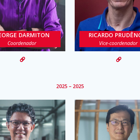
EORGE DARMITON
RICARDO PRUDÊN
gdcc@cin.ufpe.br
rbcp@cin.ufpe.br
Coordenador
Vice-coordenador
2025 – 2025