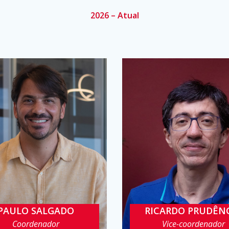
2026 – Atual
PAULO SALGADO
RICARDO PRUDÊN
psgmn@cin.ufpe.br
rbcp@cin.ufpe.br
Coordenador
Vice-coordenador