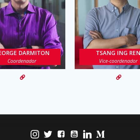
EORGE DARMITON
TSANG ING RE
gdcc@cin.ufpe.br
tir@cin.ufpe.br
Coordenador
Vice-coordenador