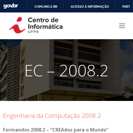
COMUNICA BR
ACESSO À INFORMAÇÃO
PARTI
Pular
IR
para
PARA
o
O
conteúdo
CONTEÚDO
EC – 2008.2
Engenharia da Computação 2008.2
Formandos 2008.2 – “CREAdos para o Mundo”