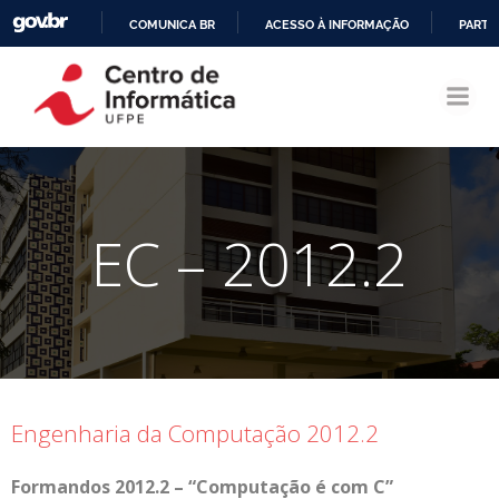
COMUNICA BR
ACESSO À INFORMAÇÃO
PARTI
Pular
IR
para
PARA
o
O
conteúdo
CONTEÚDO
EC – 2012.2
Engenharia da Computação 2012.2
Formandos 2012.2 – “Computação é com C”