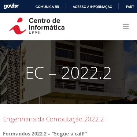
COMUNICA BR
ACESSO À INFORMAÇÃO
PARTI
Pular
IR
para
PARA
o
O
conteúdo
CONTEÚDO
EC – 2022.2
Engenharia da Computação 2022.2
Formandos 2022.2 – “Segue a call!”