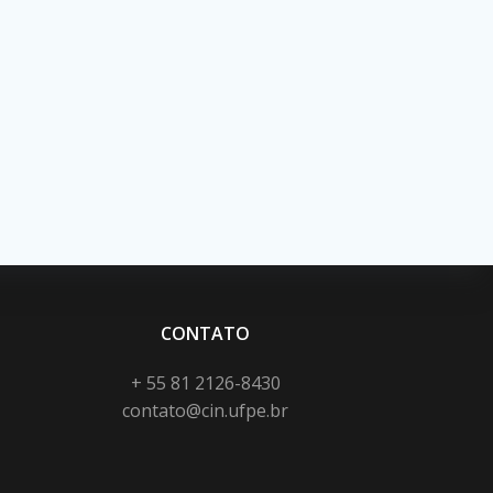
CONTATO
+ 55 81 2126-8430
contato@cin.ufpe.br