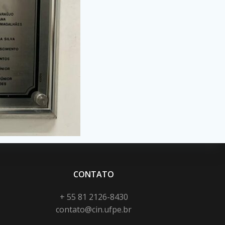
CONTATO
+ 55 81 2126-8430
contato@cin.ufpe.br