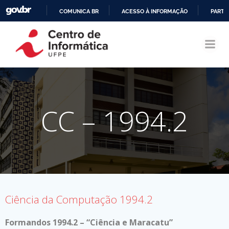
COMUNICA BR
ACESSO À INFORMAÇÃO
PARTI
Pular
IR
para
PARA
o
O
conteúdo
CONTEÚDO
CC – 1994.2
Ciência da Computação 1994.2
Formandos 1994.2 – “Ciência e Maracatu”