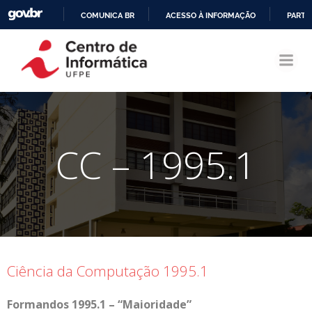
COMUNICA BR
ACESSO À INFORMAÇÃO
PARTI
Pular
IR
para
PARA
o
O
conteúdo
CONTEÚDO
CC – 1995.1
Ciência da Computação 1995.1
Formandos 1995.1 – “Maioridade”