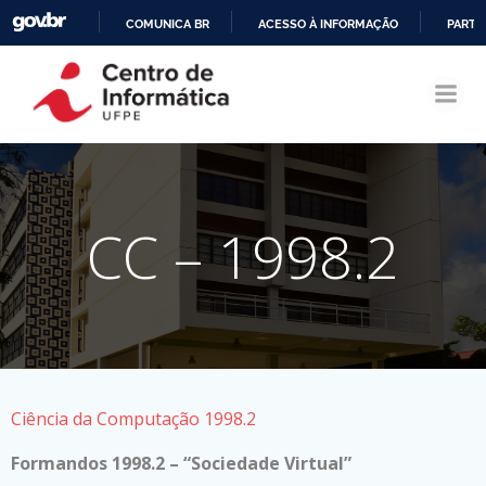
COMUNICA BR
ACESSO À INFORMAÇÃO
PARTI
Pular
IR
para
PARA
o
O
conteúdo
CONTEÚDO
CC – 1998.2
Ciência da Computação 1998.2
Formandos 1998.2 – “Sociedade Virtual”