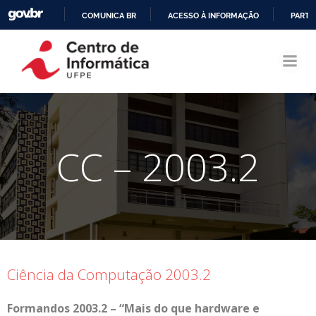
COMUNICA BR
ACESSO À INFORMAÇÃO
PARTI
Pular
IR
para
PARA
o
O
conteúdo
CONTEÚDO
CC – 2003.2
Ciência da Computação 2003.2
Formandos 2003.2 – “Mais do que hardware e