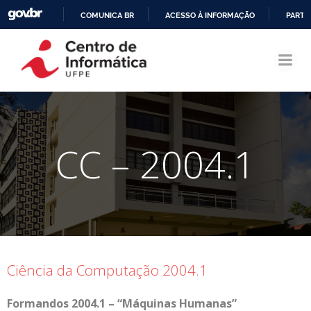
COMUNICA BR
ACESSO À INFORMAÇÃO
PARTI
Pular
IR
para
PARA
o
O
conteúdo
CONTEÚDO
CC – 2004.1
Ciência da Computação 2004.1
Formandos 2004.1 – “Máquinas Humanas”