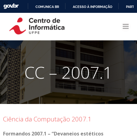
COMUNICA BR
ACESSO À INFORMAÇÃO
PARTI
Pular
IR
para
PARA
o
O
conteúdo
CONTEÚDO
CC – 2007.1
Ciência da Computação 2007.1
Formandos 2007.1 – “Devaneios estéticos