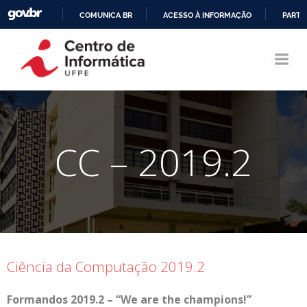
COMUNICA BR
ACESSO À INFORMAÇÃO
PARTI
Pular
IR
para
PARA
o
O
conteúdo
CONTEÚDO
CC – 2019.2
Ciência da Computação 2019.2
Formandos 2019.2 – “We are the champions!”