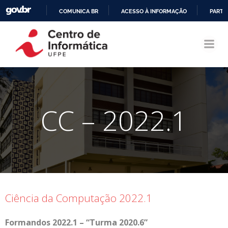
COMUNICA BR
ACESSO À INFORMAÇÃO
PARTI
Pular
IR
para
PARA
o
O
conteúdo
CONTEÚDO
CC – 2022.1
Ciência da Computação 2022.1
Formandos 2022.1 – “Turma 2020.6”