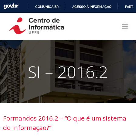
COMUNICA BR
ACESSO À INFORMAÇÃO
PARTI
Pular
IR
para
PARA
o
O
conteúdo
CONTEÚDO
SI – 2016.2
Formandos 2016.2 – “O que é um sistema
de informação?”