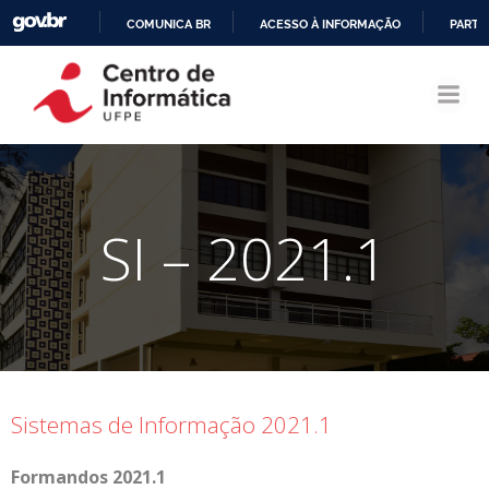
COMUNICA BR
ACESSO À INFORMAÇÃO
PARTI
Pular
IR
para
PARA
o
O
conteúdo
CONTEÚDO
SI – 2021.1
Sistemas de Informação 2021.1
Formandos 2021.1