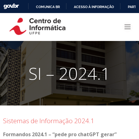
COMUNICA BR
ACESSO À INFORMAÇÃO
PARTI
Pular
IR
para
PARA
o
O
conteúdo
CONTEÚDO
SI – 2024.1
Sistemas de Informação 2024.1
Formandos 2024.1 – “pede pro chatGPT gerar”