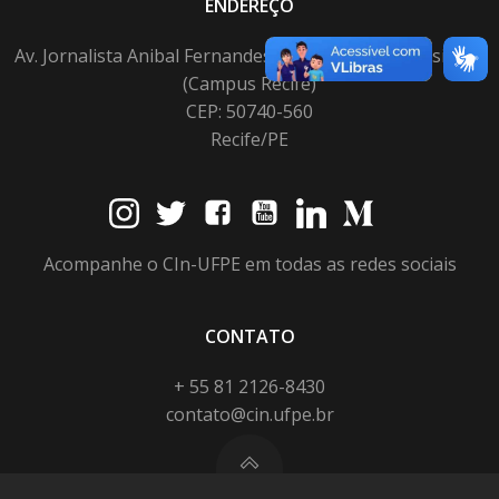
ENDEREÇO
Av. Jornalista Anibal Fernandes, s/n, Cidade Universitária
(Campus Recife)
CEP: 50740-560
Recife/PE
Acompanhe o CIn-UFPE em todas as redes sociais
CONTATO
+ 55 81 2126-8430
contato@cin.ufpe.br