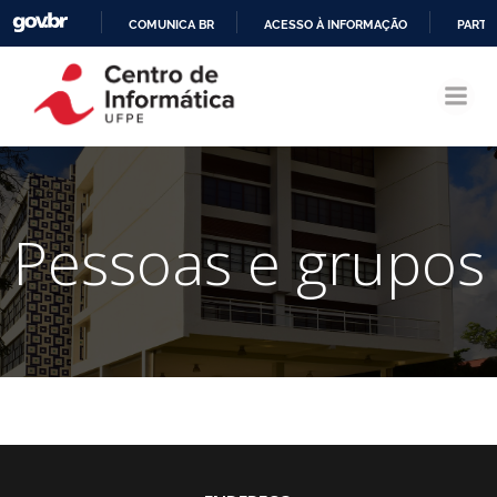
COMUNICA BR
ACESSO À INFORMAÇÃO
PARTI
Pular
IR
para
PARA
o
O
conteúdo
CONTEÚDO
Pessoas e grupos