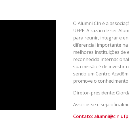
O Alumni CIn é a associaç
UFPE. A razão de ser Alu
para reunir, integrar e e
diferencial importante na
melhores instituições de 
reconhecida internacional
sua missão é de investir 
sendo um Centro Acadêmic
promove o conhecimento at
Diretor-presidente: Gior
Associe-se e seja oficial
Contato: alumni@cin.ufp