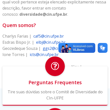
qual você pertence esteja elencado explicitamente nessa
descrição, favor entrar em contato
conosco:
diversidade@cin.ufpe.br
.
Quem somos?
Charlys Farias |
caf5@cin.ufpe.br
Esdras Bispo Jr. |
elbj@cin.ufpe.br
Geozedeque Souza |
ggs2@cin.ufpe.br
Ione Torres |
icts@cin.ufpe.br
Kiev |
kiev@cin.ufpe.br
Perguntas Frequentes
Tire suas dúvidas sobre o Comitê de Diversidade do
CIn-UFPE