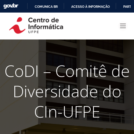
COMUNICA BR
ACESSO À INFORMAÇÃO
PARTI
Pular
IR
para
PARA
o
O
conteúdo
CONTEÚDO
CoDI – Comitê de
Diversidade do
CIn-UFPE