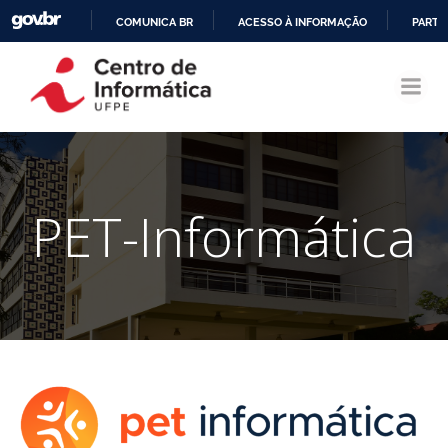
COMUNICA BR
ACESSO À INFORMAÇÃO
PARTI
Pular
IR
para
PARA
o
O
conteúdo
CONTEÚDO
PET-Informática