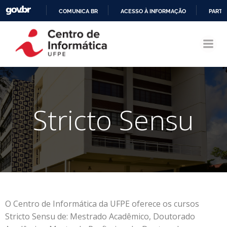
COMUNICA BR
ACESSO À INFORMAÇÃO
PARTI
Pular
IR
para
PARA
o
O
conteúdo
CONTEÚDO
Stricto Sensu
O Centro de Informática da UFPE oferece os cursos
Stricto Sensu de: Mestrado Acadêmico, Doutorado