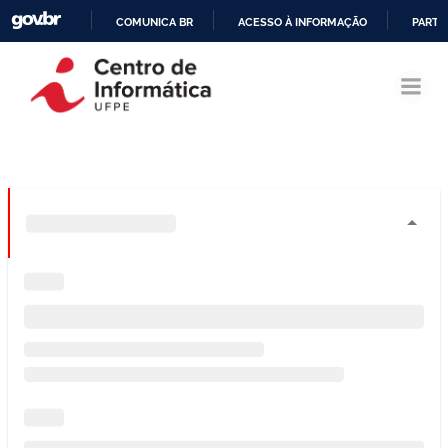
COMUNICA BR
ACESSO À INFORMAÇÃO
PARTI
Pular
IR
para
PARA
o
O
conteúdo
CONTEÚDO