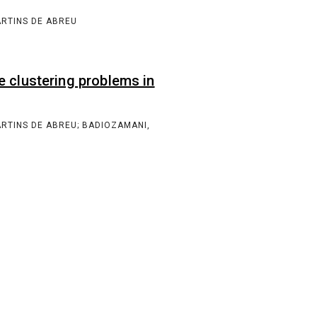
+ 55 81 2126-8430
contato@cin.ufpe.br