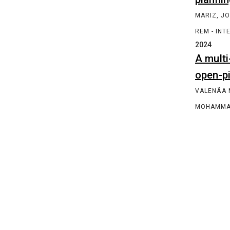
Av. Jornalista Anibal Fernandes, s/n, Cidade
Universitária (Campus Recife)
CEP: 50740-560
Recife/PE
© 2026 CIn UFPE | Todos os direitos reservados