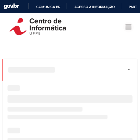
COMUNICA BR
ACESSO À INFORMAÇÃO
PARTI
Pular
IR
para
PARA
o
O
conteúdo
CONTEÚDO