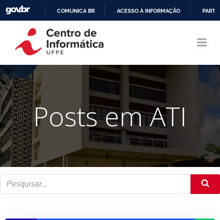
COMUNICA BR
ACESSO À INFORMAÇÃO
PARTI
Pular
IR
para
PARA
o
O
conteúdo
CONTEÚDO
Posts em ATI