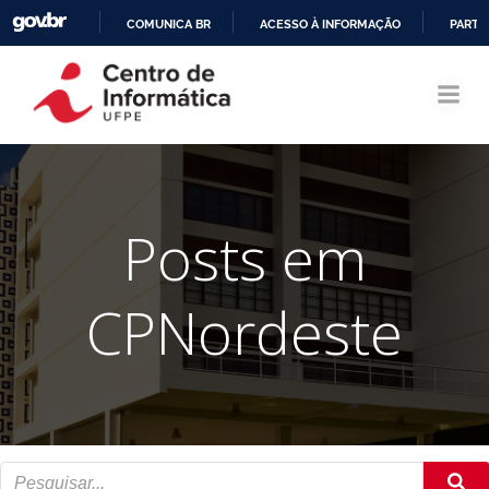
COMUNICA BR
ACESSO À INFORMAÇÃO
PARTI
Pular
IR
para
PARA
o
O
conteúdo
CONTEÚDO
Posts em
CPNordeste