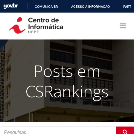
COMUNICA BR
ACESSO À INFORMAÇÃO
PARTI
Pular
IR
para
PARA
o
O
conteúdo
CONTEÚDO
Posts em
CSRankings