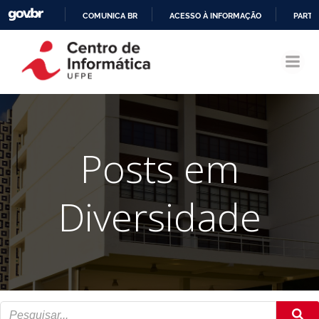
COMUNICA BR
ACESSO À INFORMAÇÃO
PARTI
Pular
IR
para
PARA
o
O
conteúdo
CONTEÚDO
Posts em
Diversidade