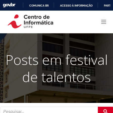
COMUNICA BR
ACESSO À INFORMAÇÃO
PARTI
Pular
IR
para
PARA
o
O
conteúdo
CONTEÚDO
Posts em festival
de talentos