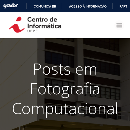
COMUNICA BR
ACESSO À INFORMAÇÃO
PARTI
Pular
IR
para
PARA
o
O
conteúdo
CONTEÚDO
Posts em
Fotografia
Computacional