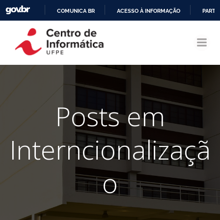
COMUNICA BR
ACESSO À INFORMAÇÃO
PARTI
Pular
IR
para
PARA
o
O
conteúdo
CONTEÚDO
Posts em
Interncionalizaçã
o