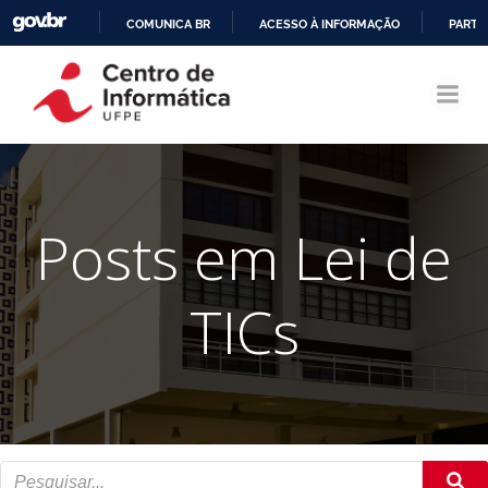
COMUNICA BR
ACESSO À INFORMAÇÃO
PARTI
Pular
IR
para
PARA
o
O
conteúdo
CONTEÚDO
Posts em Lei de
TICs