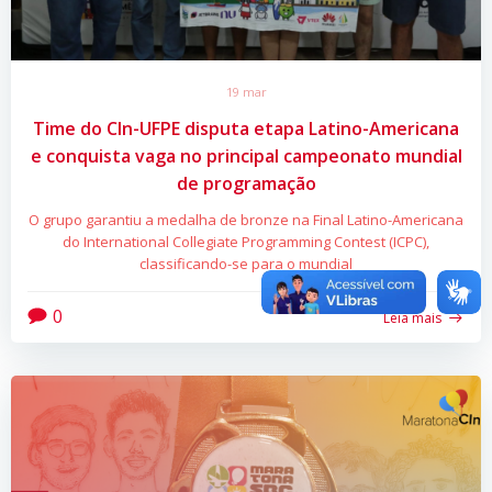
19 mar
Time do CIn-UFPE disputa etapa Latino-Americana
e conquista vaga no principal campeonato mundial
de programação
O grupo garantiu a medalha de bronze na Final Latino-Americana
do International Collegiate Programming Contest (ICPC),
classificando-se para o mundial
0
Leia mais