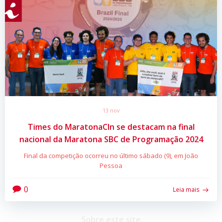
13 nov
Times do MaratonaCIn se destacam na final
nacional da Maratona SBC de Programação 2024
Final da competição ocorreu no último sábado (9), em João
Pessoa
0
Leia mais
Sobre este site