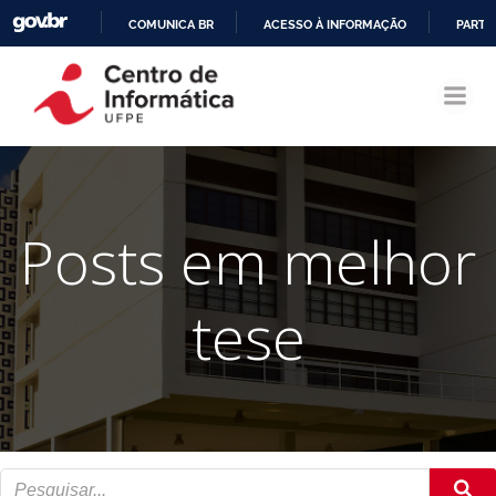
COMUNICA BR
ACESSO À INFORMAÇÃO
PARTI
Pular
IR
para
PARA
o
O
conteúdo
CONTEÚDO
Posts em melhor
tese