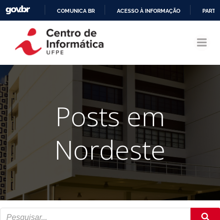
COMUNICA BR
ACESSO À INFORMAÇÃO
PARTI
Pular
IR
para
PARA
o
O
conteúdo
CONTEÚDO
Posts em
Nordeste