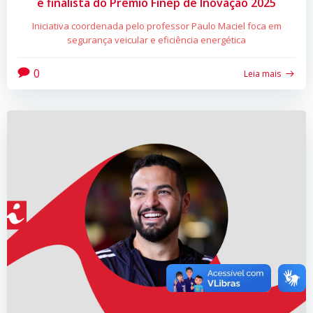
é finalista do Prêmio Finep de Inovação 2025
Iniciativa coordenada pelo professor Paulo Maciel foca em
segurança veicular e eficiência energética
0
Leia mais