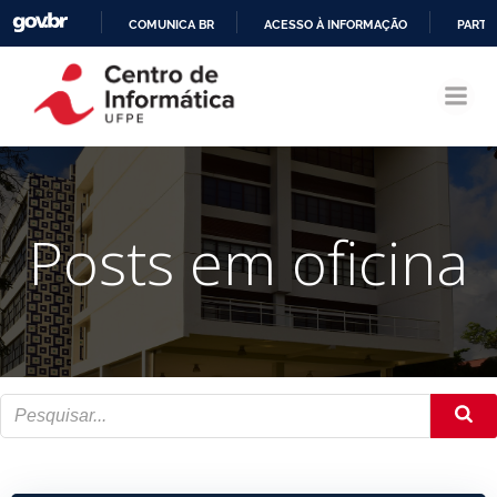
COMUNICA BR
ACESSO À INFORMAÇÃO
PARTI
Pular
IR
para
PARA
o
O
conteúdo
CONTEÚDO
Posts em oficina