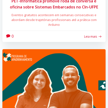
PET-Informática promove roda de conversa e
oficina sobre Sistemas Embarcados no CIn-UFPE
Eventos gratuitos acontecem em semanas consecutivas e
abordam desde trajetórias profissionais até a prática com
Arduino
0
Leia mais