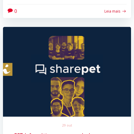
0
Leia mais
29 out