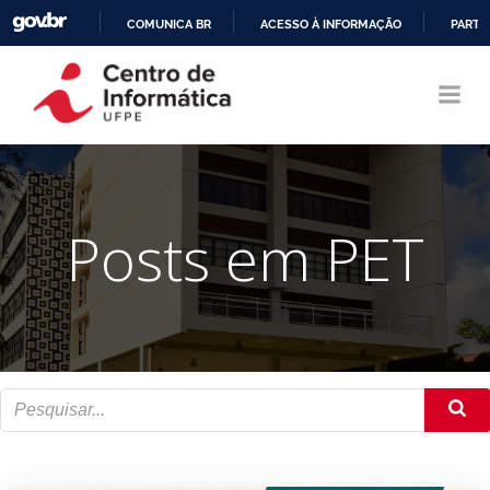
COMUNICA BR
ACESSO À INFORMAÇÃO
PARTI
Pular
IR
para
PARA
o
O
conteúdo
CONTEÚDO
Posts em PET