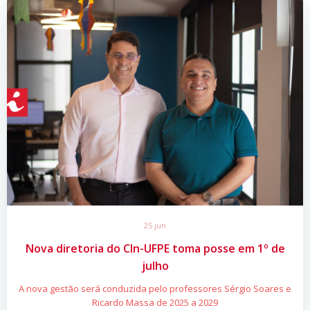
25 jun
Nova diretoria do CIn-UFPE toma posse em 1º de
julho
A nova gestão será conduzida pelo professores Sérgio Soares e
Ricardo Massa de 2025 a 2029