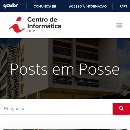
COMUNICA BR
ACESSO À INFORMAÇÃO
PARTI
Pular
IR
para
PARA
o
O
conteúdo
CONTEÚDO
Posts em Posse