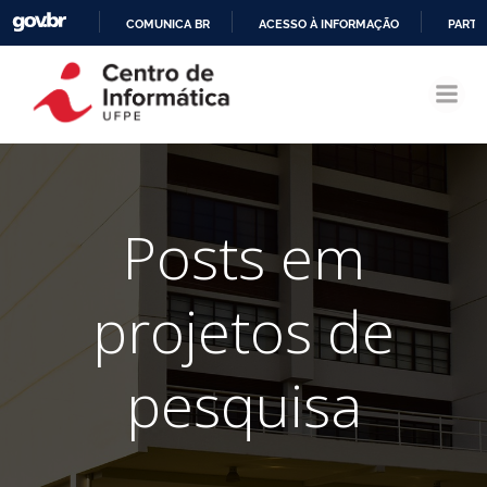
COMUNICA BR
ACESSO À INFORMAÇÃO
PARTI
Pular
IR
para
PARA
o
O
conteúdo
CONTEÚDO
Posts em
projetos de
pesquisa