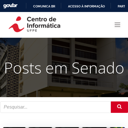
COMUNICA BR
ACESSO À INFORMAÇÃO
PARTI
Pular
IR
para
PARA
o
O
conteúdo
CONTEÚDO
Posts em Senado