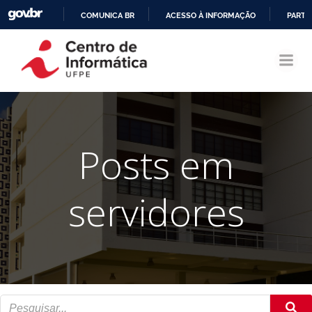
COMUNICA BR
ACESSO À INFORMAÇÃO
PARTI
Pular
IR
para
PARA
o
O
conteúdo
CONTEÚDO
Posts em
servidores