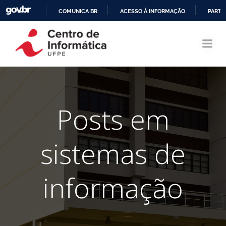
COMUNICA BR
ACESSO À INFORMAÇÃO
PARTI
Pular
IR
para
PARA
o
O
conteúdo
CONTEÚDO
Posts em
sistemas de
informação