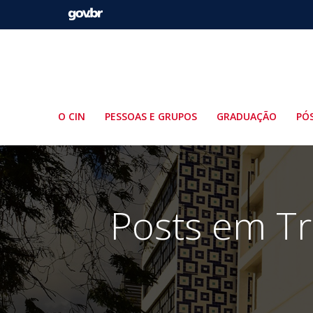
Pular
para
o
conteúdo
O CIN
PESSOAS E GRUPOS
GRADUAÇÃO
PÓ
Posts em Tr