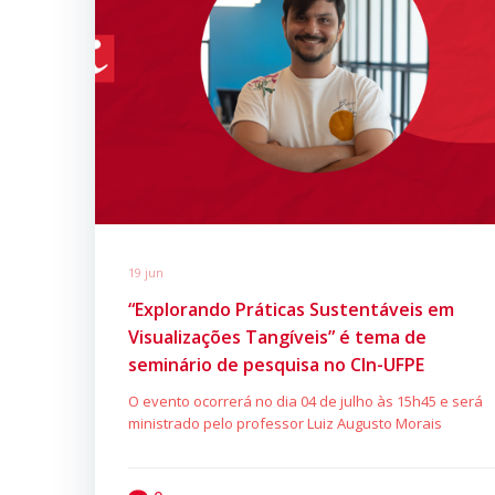
19 jun
“Explorando Práticas Sustentáveis em
Visualizações Tangíveis” é tema de
seminário de pesquisa no CIn-UFPE
O evento ocorrerá no dia 04 de julho às 15h45 e será
ministrado pelo professor Luiz Augusto Morais