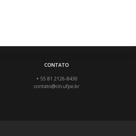
CONTATO
+ 55 81 2126-8430
contato@cin.ufpe.br