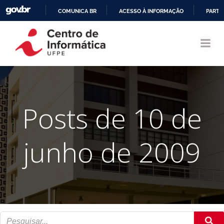
COMUNICA BR
ACESSO À INFORMAÇÃO
PARTI
Pular
IR
para
PARA
o
O
conteúdo
CONTEÚDO
Posts de 10 de
junho de 2009