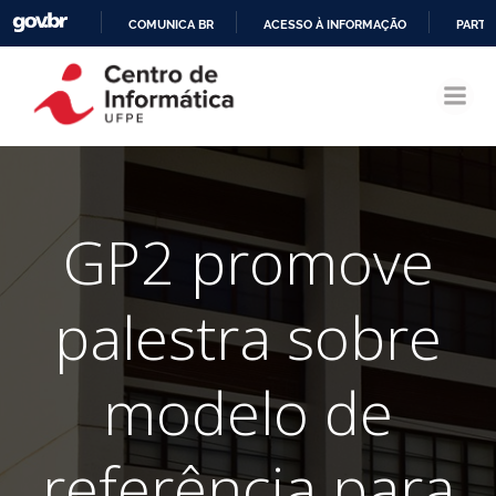
COMUNICA BR
ACESSO À INFORMAÇÃO
PARTI
Pular
IR
para
PARA
o
O
conteúdo
CONTEÚDO
GP2 promove
palestra sobre
modelo de
referência para